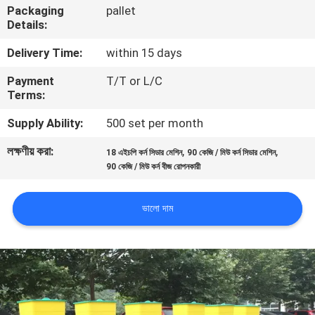
Packaging
pallet
নিয়ন্ত্রণ
Details:
Delivery Time:
within 15 days
যোগাযোগ
Payment
T/T or L/C
করুন
Terms:
Supply Ability:
500 set per month
খবর
লক্ষণীয় করা:
,
,
18 এইচপি কর্ন সিডার মেশিন
90 কেজি / মিউ কর্ন সিডার মেশিন
90 কেজি / মিউ কর্ন বীজ রোপনকারী
উদ্ধৃতির
জন্য
ভালো দাম
আবেদন
সাইট
ম্যাপ