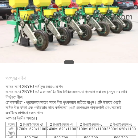
PRIVACY
POLICY
পণ্যের বর্ণনা
সারের সাথে 2BYFJ কর্ন সূক্ষ্ম সিডিং মেশিন
সারের সাথে 2BYFJ কর্ন এবং সয়াবিন বীজ সিরিজ একসাথে প্রয়োগ করা হয়।নতুন চার সারি
নির্ভুলতা বীজ
রোপনকারীরা - প্রয়োজনে সারের সাথে বীজ পৃথকভাবে মাটিতে রাখুন।এটি উচ্চতর শ্রেষ্ঠ
সঠিক বীজ ফাঁকা এবং গভীরতার সাথে কর্মক্ষমতা।এই মেশিনগুলি শক্তিশালী এবং সহজেই
একটিতে লাগানো যেতে পারে
আপনার ট্রাক্টর অ্যারে।
মডেল
2 বিওয়াইএফজে -3
2 বিওয়াইএফজে -4
2 বিওয়াইএফজে -5
2 বিওয়াইএফজে -6
ওডি
1700x1620x1100
2400x1620x1100
3100x1620x1100
3600x1620x1100
(মিমি)