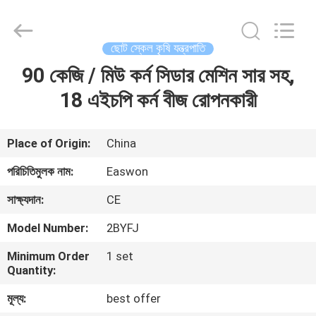
Ruixiang
Import
&
Export
Co.,
ছোট স্কেল কৃষি যন্ত্রপাতি
Ltd..
All
90 কেজি / মিউ কর্ন সিডার মেশিন সার সহ,
বাড়ি
Rights
Reserved.
18 এইচপি কর্ন বীজ রোপনকারী
পণ্য
Place of Origin:
China
আমাদের
পরিচিতিমুলক নাম:
Easwon
সম্পর্কে
সাক্ষ্যদান:
CE
Model Number:
2BYFJ
কারখানা
Minimum Order
1 set
ভ্রমণ
Quantity:
মূল্য:
best offer
মান