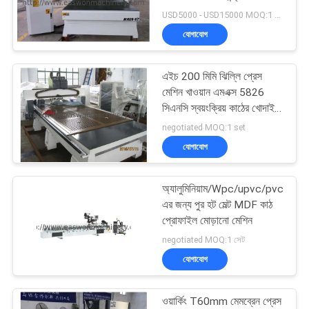
কাঠ খোদাই মেশিন
USD5000 - USD15000 MOQ:1 set
PRIVACY
যোগাযোগ
POLICY
13
এইচ 200 মিমি ঝিল্লি প্রেস
কাঠের মর্টাইজিং মেশিন
মেশিন খাওয়ান এমএক্স 5826
সিএনসি স্বয়ংক্রিয় কাঠের খোদাই
মেশিন
negotiated MOQ:1 set
যোগাযোগ
অ্যালুমিনিয়াম/Wpc/upvc/pvc-
17
এর জন্য পুর হট মেল্ট MDF কাঠ
প্রোফাইল মোড়ানো মেশিন
কাঠের স্যান্ডিং মেশিন
negotiated MOQ:1 সেট
যোগাযোগ
ওয়ার্কিং T60mm মেমব্রেন প্রেস