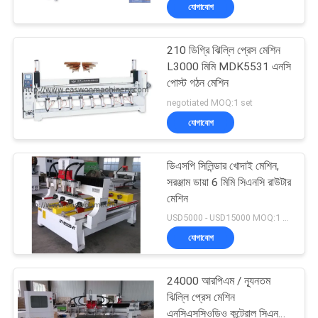
যোগাযোগ
নিয়ন্ত্রণ
210 ডিগ্রি ঝিল্লি প্রেস মেশিন
যোগাযোগ
20
L3000 মিমি MDK5531 এনসি
করুন
পোস্ট গঠন মেশিন
কাঠের এজ ব্যান্ডিং মেশিন
negotiated MOQ:1 set
যোগাযোগ
খবর
ডিএসপি সিলিন্ডার খোদাই মেশিন,
উদ্ধৃতির
সরঞ্জাম ডায়া 6 মিমি সিএনসি রাউটার
জন্য
মেশিন
29
USD5000 - USD15000 MOQ:1 set
আবেদন
যোগাযোগ
কাঠের মিলিং মেশিন
সাইট
24000 আরপিএম / ন্যূনতম
ম্যাপ
ঝিল্লি প্রেস মেশিন
এনসিএসসিওডিও কন্ট্রোল সিএনসি