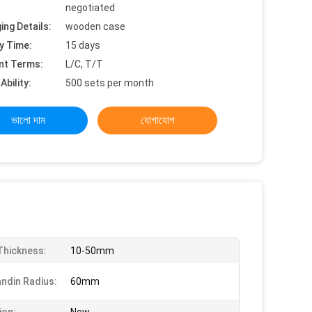
negotiated
ing Details:
wooden case
y Time:
15 days
nt Terms:
L/C, T/T
Ability:
500 sets per month
ভালো দাম
যোগাযোগ
Thickness:
10-50mm
andin Radius:
60mm