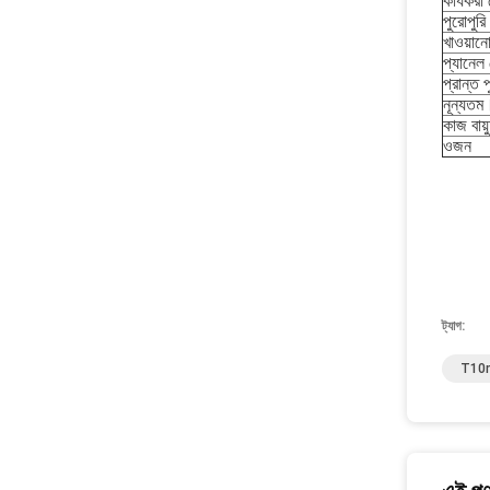
কার্যকরী
পুরোপুর
খাওয়ান
প্যানেল
প্রান্ত প
নূন্যতম।ব
কাজ বায়
ওজন
ট্যাগ:
T10m