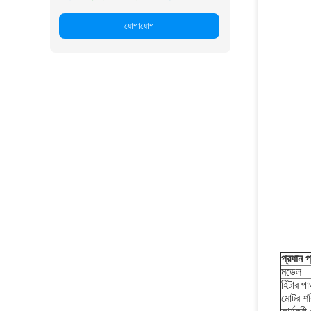
যোগাযোগ
প্রধান প
মডেল
হিটার পা
মোটর শক