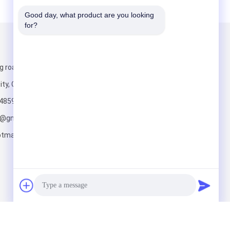
Good day, what product are you looking 
for?
আমাদের মেইল ​​করুন
g road, Yishui
ity, China
4859
o@gmail.com;
tmail.com
পাঠান
 All Rights Reserved.