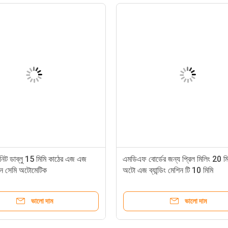
িনিট ডাব্লু 15 মিমি কাঠের এজ এজ
এমডিএফ বোর্ডের জন্য প্রিল মিলিং 20 মি
েশিন সেমি অটোমেটিক
অটো এজ ব্যান্ডিং মেশিন টি 10 ​​মিমি
ভালো দাম
ভালো দাম