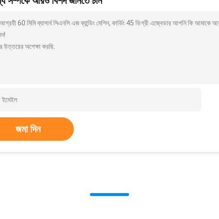
য সম্পর্কে আরও বিশদ জানতে চান
গ্রহী 60 মিমি ব্যাসার্ধ সিএনসি এজ ব্যান্ডিং মেশিন, কার্ভিং 45 ডিগ্রী এজ্বেডার আপনি কি আমাকে 
াদ!
র উত্তরের অপেক্ষা করছি.
জমা দিন