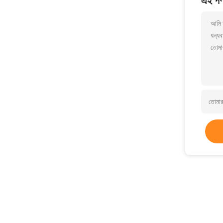
এই পণ্
আমি আ
ধন্যব
তোমা