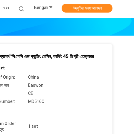
Bengali
খবর
উদ্ধৃতির জন্য আবেদন
্যাসার্ধ সিএনসি এজ ব্যান্ডিং মেশিন, কার্ভিং 45 ডিগ্রী এজ্বেডার
বরণ:
f Origin:
China
লক নাম:
Easwon
CE
Number:
MD516C
um Order
1 set
ty: