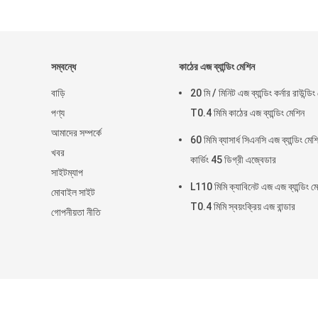
সম্বন্ধে
কাঠের এজ ব্যান্ডিং মেশিন
বাড়ি
20 মি / মিনিট এজ ব্যান্ডিং কর্নার রাউন্ডিং
পণ্য
T0.4 মিমি কাঠের এজ ব্যান্ডিং মেশিন
আমাদের সম্পর্কে
60 মিমি ব্যাসার্ধ সিএনসি এজ ব্যান্ডিং মেশ
খবর
কার্ভিং 45 ডিগ্রী এজ্বেডার
সাইটম্যাপ
L110 মিমি ক্যাবিনেট এজ এজ ব্যান্ডিং ম
মোবাইল সাইট
T0.4 মিমি স্বয়ংক্রিয় এজ বান্ডার
গোপনীয়তা নীতি
চীন ভাল গুণ কাঠের ব্