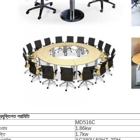
্রযুক্তিগত পরামিতি
MD516C
ওয়ার
1.86kw
্তি
1.7kw