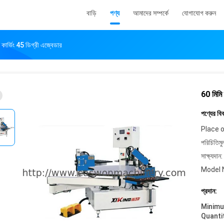
বাড়ি
পণ্য
আমাদের সম্পর্কে
যোগাযোগ করুন
ন, কার্ভিং 45 ডিগ্রী এজ্বেডার
60 মিমি ব
পণ্যের বি
Place o
পরিচিতিমু
সাক্ষ্যদান:
Model 
প্রদান:
Minim
Quanti