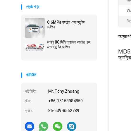
M
শ্রেষ্ঠ পণ্য
Wa
বিশ
0.6MPa কাঠের এজ ব্যান্ডিং
মেশিন
পণ্যের বর্
ডাব্লু 80 মিমি প্যানেল কাঠের এজ
এজ ব্যান্ডিং মেশিন
MD516C
অ্যাপ্লি
পরিচিতি
পরিচিতি:
Mr. Tony Zhuang
টেল:
+86-15153984859
ফ্যাক্স:
86-539-8562789