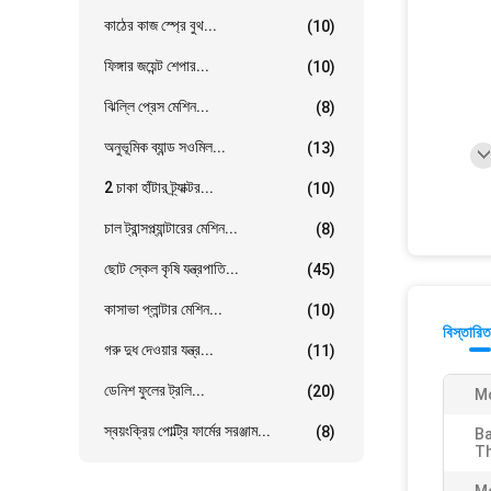
কাঠের কাজ স্প্রে বুথ...
(10)
ফিঙ্গার জয়েন্ট শেপার...
(10)
ঝিল্লি প্রেস মেশিন...
(8)
অনুভূমিক ব্যান্ড সওমিল...
(13)
2 চাকা হাঁটার ট্র্যাক্টর...
(10)
চাল ট্রান্সপ্ল্যান্টারের মেশিন...
(8)
ছোট স্কেল কৃষি যন্ত্রপাতি...
(45)
কাসাভা প্লান্টার মেশিন...
(10)
বিস্তারিত
গরু দুধ দেওয়ার যন্ত্র...
(11)
ডেনিশ ফুলের ট্রলি...
(20)
M
স্বয়ংক্রিয় পোল্ট্রি ফার্মের সরঞ্জাম...
(8)
Ba
Th