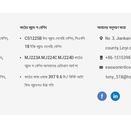
কাঠের ব্যান্ড স মেশিন
আমাদের অনুসরণ করো
 মেশিন,
CS1225B উড ব্যান্ড দেখেছি মেশিন, সিএনসি
No. 3, Jiankan
18 ইঞ্চি ব্যান্ড দেখেছি মেশিন
county, Linyi c
িন,
MJ223A MJ224C MJ224D কাঠের
+86-1515398
ব্যান্ড স মেশিন আসবাবের রেডিয়াল আর্ম সা
easwonintlc
েশিন,
কাঠের কাজ এমজে 397 9.6 মি / মিনিট অটো
tony_518@ho
ফিড ব্যান্ডসও উচ্চ গতি
যান্ড স মেশিন সরবরাহকারী. © 2016 - 2026 Linyi Ruixiang Import & Export Co., Ltd..