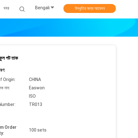
Bengali
খবর
উদ্ধৃতির জন্য আবেদন
 ফুল পট তাক
বরণ:
f Origin:
CHINA
লক নাম:
Easwon
ISO
Number:
TR013
um Order
100 sets
ty: