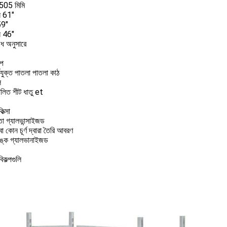
05 মিমি
স 61"
59"
স 46"
োধ অনুসারে
্প
তযুক্ত পাতলা পাতলা কাঠ
ল
ালিত শীট ধাতু et
িত্সা
া গ্যালভান্সাইজড
া কোন চূর্ণ দ্বারা তৈরি আবরণ
িঙ্ক গ্যালভানাইজড
বিকল্পগুলি