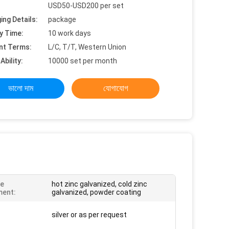
USD50-USD200 per set
ing Details:
package
y Time:
10 work days
nt Terms:
L/C, T/T, Western Union
Ability:
10000 set per month
ভালো দাম
যোগাযোগ
ce
hot zinc galvanized, cold zinc
ment:
galvanized, powder coating
silver or as per request