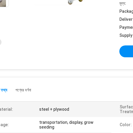
মূল্য:
Packag
Deliver
Payme
Supply 
 তথ্য
পণ্যের বর্ণনা
Surfa
terial:
steel + plywood
Treat
transportation, display, grow
age:
Color:
seeding