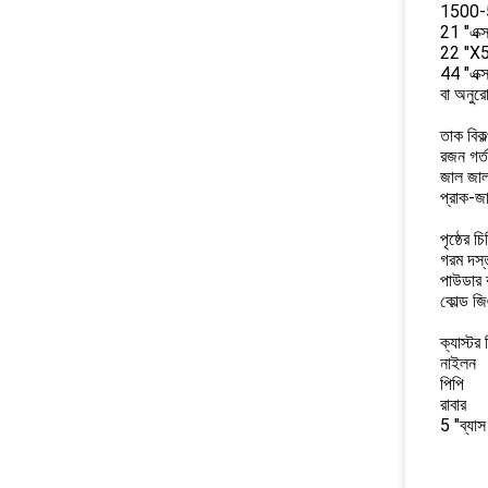
1500-5
21 "এক্
22 "X
44 "এক্
বা অনুর
তাক বিকল
রজন গর্
জাল জা
প্রাক-জ
পৃষ্ঠের চিক
গরম দস্ত
পাউডার ব
কোল্ড জ
ক্যাস্টর 
নাইলন
পিপি
রাবার
5 "ব্যাস