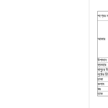
পণ্যের 
আকার
উপাদান
ব্যবহার
বালুচর 
পৃষ্ঠের চি
চাকা
কলাম
রঙ
তাক