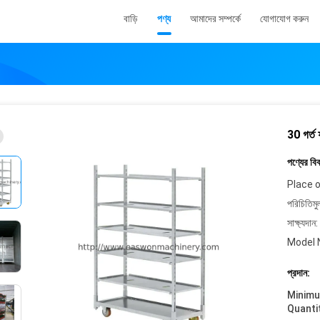
বাড়ি
পণ্য
আমাদের সম্পর্কে
যোগাযোগ করুন
30 গর্ত
পণ্যের বি
Place o
পরিচিতিমু
সাক্ষ্যদান:
Model 
প্রদান:
Minim
Quanti