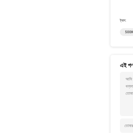
ট্যাগ:
500K
এই পণ্
আমি 
ধন্যব
তোমা