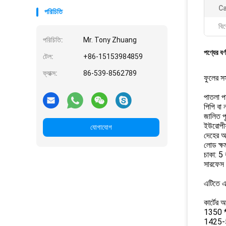
Ca
পরিচিতি
বিশ
পরিচিতি:
Mr. Tony Zhuang
পণ্যের বর্
টেল:
+86-15153984859
ফ্যাক্স:
86-539-8562789
ফুলের সস
পাতলা পা
পিপি বা 
জালিত পৃষ
ইউরোপীয
যোগাযোগ
দেহের আ
লোড ক্ষ
চাকা: 5
সারফেস স
এটিতে এক
কার্টের 
1350 *
1425-5