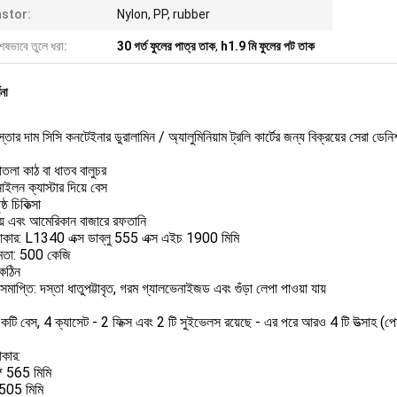
stor:
Nylon, PP, rubber
েষভাবে তুলে ধরা:
30 গর্ত ফুলের পাত্র তাক
,
h1.9 মি ফুলের পট তাক
ণনা
্তার দাম সিসি কনটেইনার ডুরালামিন / অ্যালুমিনিয়াম ট্রলি কার্টের জন্য বিক্রয়ের সেরা ডেনি
তলা কাঠ বা ধাতব বালুচর
নাইলন ক্যাস্টার দিয়ে বেস
্ঠ চিকিত্সা
় এবং আমেরিকান বাজারে রফতানি
কার: L1340 এক্স ডাব্লু 555 এক্স এইচ 1900 মিমি
মতা: 500 কেজি
 কঠিন
মাপ্তি: দস্তা ধাতুপট্টাবৃত, গরম গ্যালভেনাইজড এবং গুঁড়া লেপা পাওয়া যায়
টি বেস, 4 ক্যাসেট - 2 ফিক্স এবং 2 টি সুইভেলস রয়েছে - এর পরে আরও 4 টি উত্সাহ (পোস্
আকার:
 565 মিমি
05 মিমি