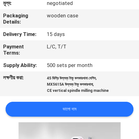
মূল্য:
negotiated
নিয়ন্ত্রণ
Packaging
wooden case
Details:
যোগাযোগ
Delivery Time:
15 days
করুন
Payment
L/C, T/T
Terms:
খবর
Supply Ability:
500 sets per month
উদ্ধৃতির
লক্ষণীয় করা:
,
45 ডিগ্রি উল্লম্ব টাকু কলকারখানা মেশিন
,
MX5615A উল্লম্ব টাকু কলকারখানা
জন্য
CE vertical spindle milling machine
আবেদন
ভালো দাম
সাইট
ম্যাপ