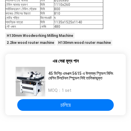
সর্বাধিকগর্তের আকার
মিমি
Ø200x80
টেবিল আকার ভ্রমণ
মিমি
1110x260
সর্বাধিকভ্রমণ টেবিল স্ট্রোক
মিমি
800
কাজের টেবিলের উচ্চতা
মিমি
810
মোটর শক্তি
কিলোওয়াট
ঘ
সামগ্রিক মাত্রা
মিমি
1135x1525x1140
নেট ওজন
কেজি
480
H130mm Woodworking Milling Machine
2.2kw wood router machine
H130mm wood router machine
এর সেরা মূল্য পান
45 ডিগ্রি এমএক্স 5615 এ উল্লম্ব স্পিন্ডল মিলিং
মেশিন টিলটেবল স্পিন্ডেল সিই তালিকাভুক্ত
MOQ：
1 set
চালিয়ে