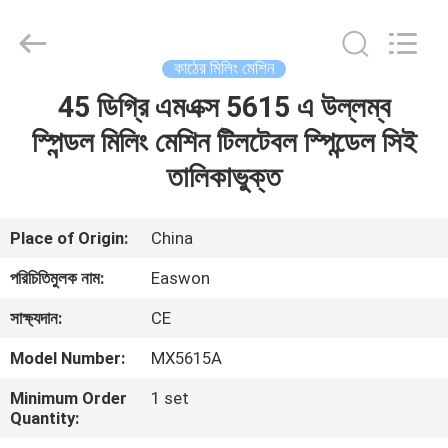
Ruixiang
Import
&
Export
Co.,
কাঠের মিলিং মেশিন
Ltd..
All
45 ডিগ্রি এমএক্স 5615 এ উল্লম্ব
বাড়ি
Rights
Reserved.
স্পিন্ডল মিলিং মেশিন টিলটেবল স্পিন্ডেল সিই
পণ্য
তালিকাভুক্ত
আমাদের
Place of Origin:
China
সম্পর্কে
পরিচিতিমুলক নাম:
Easwon
সাক্ষ্যদান:
CE
কারখানা
Model Number:
MX5615A
ভ্রমণ
Minimum Order
1 set
Quantity:
মান