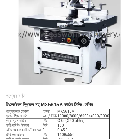
PRIVACY
POLICY
পণ্যের বর্ণনা
টিএলটেবল স্পিন্ডল সহ MX5615A কাঠের মিলিং মেশিন
প্রযুক্তিগত বৈশিষ্ট্য
ইউনিট
MX5615A
প্রধান স্পিন্ডল গতি
আর / মিনিট
10000/8000/6000/4000/3000
বৃত্ত ব্যাস কাটিয়া
মিমি
Ø35 (Ø40 alচ্ছিক)
সর্বাধিকমিলিং উচ্চতা
মিমি
150
কাটার আরবারের টিলটেবল কোণ
°
0-45 °
টেবিলের আকার
মিমি
1100x550