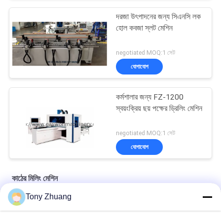
দরজা উৎপাদনের জন্য সিএনসি লক
হোল কবজা স্লট মেশিন
negotiated MOQ:1 সেট
যোগাযোগ
কর্মশালার জন্য FZ-1200
স্বয়ংক্রিয় ছয় পক্ষের ড্রিলিং মেশিন
negotiated MOQ:1 সেট
যোগাযোগ
কাঠের মিলিং মেশিন
Tony Zhuang
উল্লম্ব ডায়া 35 মিমি কাঠের মিলিং মেশিন একক স্পিন্ডেল le
Dia35 মিমি MX5317 ডাবল স্পিন্ডল মিলিং মেশিন ইউনিভার্সাল ব্যবহার উল্লম্ব