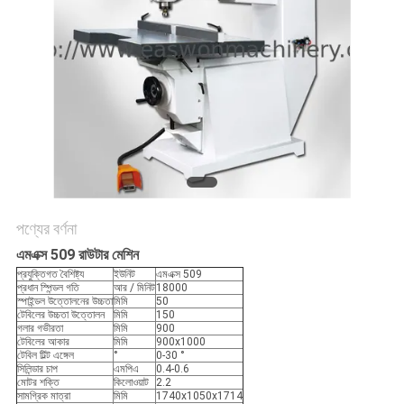
PRIVACY
POLICY
পণ্যের বর্ণনা
এমএক্স 509 রাউটার মেশিন
প্রযুক্তিগত বৈশিষ্ট্য
ইউনিট
এমএক্স 509
প্রধান স্পিন্ডল গতি
আর / মিনিট
18000
স্পাইন্ডল উত্তোলনের উচ্চতা
মিমি
50
টেবিলের উচ্চতা উত্তোলন
মিমি
150
গলার গভীরতা
মিমি
900
টেবিলের আকার
মিমি
900x1000
টেবিল টিল্ট এঙ্গেল
°
0-30 °
সিলিন্ডার চাপ
এমপিএ
0.4-0.6
মোটর শক্তি
কিলোওয়াট
2.2
সামগ্রিক মাত্রা
মিমি
1740x1050x1714