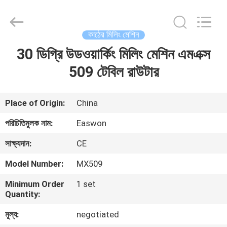
Ruixiang
Import
&
Export
Co.,
কাঠের মিলিং মেশিন
Ltd..
All
30 ডিগ্রি উডওয়ার্কিং মিলিং মেশিন এমএক্স
বাড়ি
Rights
Reserved.
509 টেবিল রাউটার
পণ্য
Place of Origin:
China
আমাদের
পরিচিতিমুলক নাম:
Easwon
সম্পর্কে
সাক্ষ্যদান:
CE
Model Number:
MX509
কারখানা
Minimum Order
1 set
ভ্রমণ
Quantity:
মূল্য:
negotiated
মান