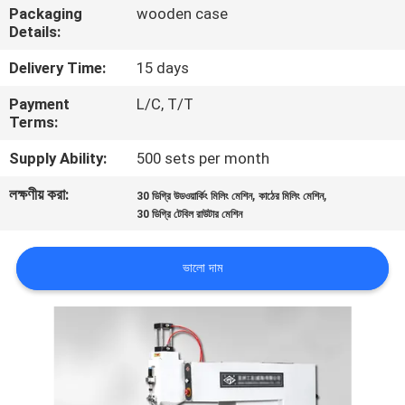
Packaging
wooden case
নিয়ন্ত্রণ
Details:
Delivery Time:
15 days
যোগাযোগ
Payment
L/C, T/T
করুন
Terms:
Supply Ability:
500 sets per month
খবর
লক্ষণীয় করা:
,
,
30 ডিগ্রি উডওয়ার্কিং মিলিং মেশিন
কাঠের মিলিং মেশিন
30 ডিগ্রি টেবিল রাউটার মেশিন
উদ্ধৃতির
জন্য
ভালো দাম
আবেদন
সাইট
ম্যাপ