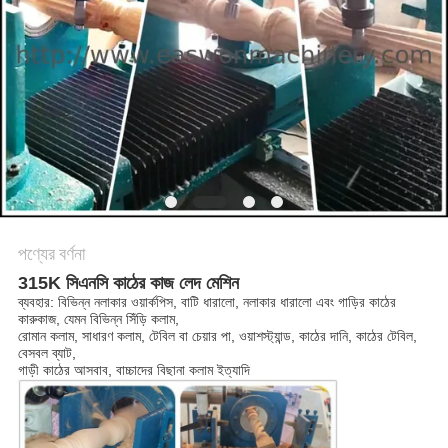
PRIVACY
POLICY
পণ্যের বর্ণনা
315K সিএনসি কাঠের কাজ লেদ মেশিন
ব্যবহার: বিভিন্ন নলাকার ওয়ার্কপিস, বাটি ধারালো, নলাকার ধারালো এবং গাড়ির কাঠের
কারুকাজ, যেমন বিভিন্ন সিঁড়ি কলাম,
রোমান কলাম, সাধারণ কলাম, টেবিল বা চেয়ার পা, ওয়াশস্ট্যান্ড, কাঠের দানি, কাঠের টেবিল,
বেসবল ব্যাট,
গাড়ী কাঠের আসবাব, বাচ্চাদের বিছানা কলাম ইত্যাদি