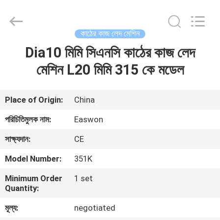
Ruixiang
Import
&
Export
Co.,
কাঠের কাজ লেদ মেশিন
Ltd..
All
Dia10 মিমি সিএনসি কাঠের কাজ লেদ
বাড়ি
Rights
Reserved.
মেশিন L20 মিমি 315 কে মডেল
পণ্য
Place of Origin:
China
আমাদের
পরিচিতিমুলক নাম:
Easwon
সম্পর্কে
সাক্ষ্যদান:
CE
Model Number:
351K
কারখানা
Minimum Order
1 set
ভ্রমণ
Quantity:
মূল্য:
negotiated
মান