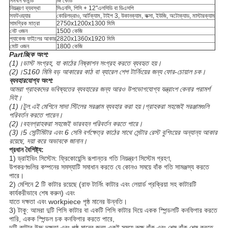
সমর্থন কমান্ড
জি কোড
নিয়ন্ত্রণ ব্যবস্থা
সিএনসি, পিসি + 12''এলসিডি বা ডিএসপি
সফটওয়্যার
কোরিলড্রাও, আর্টক্যাম, টাইপ 3, উকানক্যাম, কক্সা, ইউজি, অটোক্যাড, মাস্টারক্যাম
সামগ্রিক মাত্রা
2750x1200x1300 মিমি
নেট ওজন
1500 কেজি
প্যাকেজ ফাইলের আকার
2820x1360x1920 মিমি
মোট ওজন
1800 কেজি
Partচ্ছিক অংশ:
(1)।ডাস্ট সংগ্রহ, যা কাঠের নিষ্কাশন সংগ্রহ করতে ব্যবহৃত হয়।
(2)।S160 মিমি বড় আকারের কাঠ বা ব্যারেল শেপ টার্নিংয়ের জন্য ফোর-চোয়াল চক।
ব্যবহারযোগ্য অংশ:
আমরা গ্রাহকদের ভবিষ্যতের ব্যবহারের জন্য আরও উপভোগযোগ্য যন্ত্রাংশ কেনার পরামর্শ
দিই।
(1)।টুল.এই মেশিনে সাদা স্টিলের সরঞ্জাম ব্যবহার করা হয়।গ্রাহকরা সহজেই সরঞ্জামগুলি
পরিবর্তন করতে পারেন।
(2)।বহনগ্রাহকরা সহজেই ভারবহন পরিবর্তন করতে পারে।
(3)।5 সেন্টিমিটার এবং 6 সেমি বর্গক্ষেত্র কাঠের সাথে সেন্টার রেস্ট বুশিংয়ের অন্যান্য আকার
রয়েছে, দয়া করে অভাবকে জানান।
প্রধান বৈশিষ্ট্য:
1) ড্রাইভিং সিস্টেম: ফ্রিকোয়েন্সি রূপান্তর গতি নিয়ন্ত্রণ সিস্টেম গ্রহণ,
উপকরণগুলির কম্পনের সমস্যাটি সমাধান করতে যে কোনও সময়ে বাঁক গতি সামঞ্জস্য করতে
পারে।
2) মেশিনে 2 টি কাটার রয়েছে (রাফ টার্নিং কাটার এবং লেয়ার্ড প্রক্রিয়া সহ কাটারটি
কার্যকরীভাবে শেষ করুন) এবং
যাতে দক্ষতা এবং workpiece পৃষ্ঠ মানের উন্নতি।
3) টাকু: আমরা দুটি পিসি কাটার বা একটি পিসি কাটার দিয়ে একক স্পিন্ডলটি কনফিগার করতে
পারি, একক স্পিন্ডল চক কনফিগার করতে পারে,
দুটি কাটার উচ্চ দক্ষতা এবং পৃষ্ঠ মানের জন্য একই সময়ে রুক্ষ বাঁক এবং শেষ বাঁক শেষ করতে