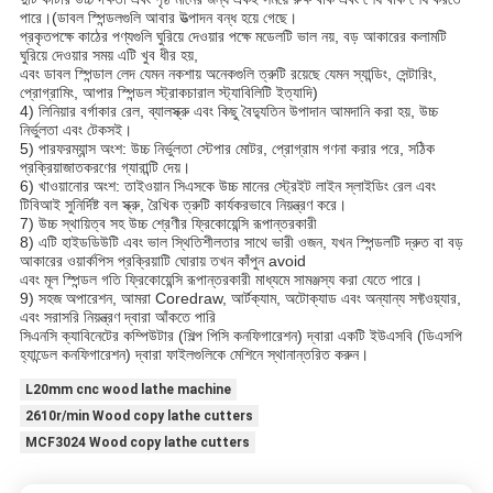
পারে।(ডাবল স্পিন্ডলগুলি আবার উত্পাদন বন্ধ হয়ে গেছে।
প্রকৃতপক্ষে কাঠের পণ্যগুলি ঘুরিয়ে দেওয়ার পক্ষে মডেলটি ভাল নয়, বড় আকারের কলামটি
ঘুরিয়ে দেওয়ার সময় এটি খুব ধীর হয়,
এবং ডাবল স্পিন্ডাল লেদ যেমন নকশায় অনেকগুলি ত্রুটি রয়েছে যেমন স্যান্ডিং, সেন্টারিং,
প্রোগ্রামিং, আপার স্পিন্ডল স্ট্রাকচারাল স্ট্যাবিলিটি ইত্যাদি)
4) লিনিয়ার বর্গাকার রেল, ব্যালস্ক্রু এবং কিছু বৈদ্যুতিন উপাদান আমদানি করা হয়, উচ্চ
নির্ভুলতা এবং টেকসই।
5) পারফরম্যান্স অংশ: উচ্চ নির্ভুলতা স্টেপার মোটর, প্রোগ্রাম গণনা করার পরে, সঠিক
প্রক্রিয়াজাতকরণের গ্যারান্টি দেয়।
6) খাওয়ানোর অংশ: তাইওয়ান সিএসকে উচ্চ মানের স্ট্রেইট লাইন স্লাইডিং রেল এবং
টিবিআই সুনির্দিষ্ট বল স্ক্রু, রৈখিক ত্রুটি কার্যকরভাবে নিয়ন্ত্রণ করে।
7) উচ্চ স্থায়িত্ব সহ উচ্চ শ্রেণীর ফ্রিকোয়েন্সি রূপান্তরকারী
8) এটি হাইডডিউটি ​​এবং ভাল স্থিতিশীলতার সাথে ভারী ওজন, যখন স্পিন্ডলটি দ্রুত বা বড়
আকারের ওয়ার্কপিস প্রক্রিয়াটি ঘোরায় তখন কাঁপুন avoid
এবং মূল স্পিন্ডল গতি ফ্রিকোয়েন্সি রূপান্তরকারী মাধ্যমে সামঞ্জস্য করা যেতে পারে।
9) সহজ অপারেশন, আমরা Coredraw, আর্টক্যাম, অটোক্যাড এবং অন্যান্য সফ্টওয়্যার,
এবং সরাসরি নিয়ন্ত্রণ দ্বারা আঁকতে পারি
সিএনসি ক্যাবিনেটের কম্পিউটার (শিল্প পিসি কনফিগারেশন) দ্বারা একটি ইউএসবি (ডিএসপি
হ্যান্ডেল কনফিগারেশন) দ্বারা ফাইলগুলিকে মেশিনে স্থানান্তরিত করুন।
L20mm cnc wood lathe machine
2610r/min Wood copy lathe cutters
MCF3024 Wood copy lathe cutters