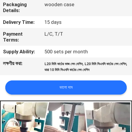
Packaging
wooden case
নিয়ন্ত্রণ
Details:
Delivery Time:
15 days
যোগাযোগ
Payment
L/C, T/T
করুন
Terms:
Supply Ability:
500 sets per month
খবর
লক্ষণীয় করা:
,
,
L20 মিমি কাঠের কাজ লেদ মেশিন
L20 মিমি সিএনসি কাঠের লেদ মেশিন
ডায়া 10 মিমি সিএনসি কাঠের লেদ মেশিন
উদ্ধৃতির
জন্য
ভালো দাম
আবেদন
সাইট
ম্যাপ