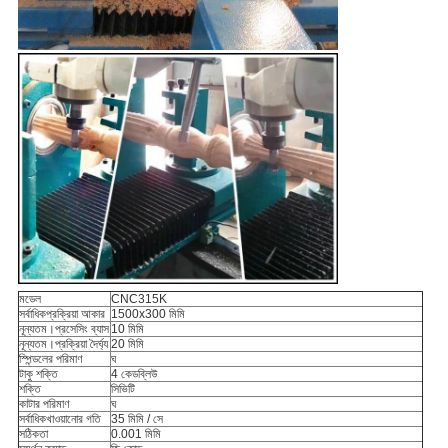
মডেল
CNC315K
সর্বাধিকপ্রক্রিয়া আকার
1500x300 মিমি
নূন্যতম।প্রসেসিং ব্যাস
10 মিমি
নূন্যতম।প্রক্রিয়া দৈর্ঘ্য
20 মিমি
স্পিন্ডলের পরিমাণ
ঘ
টাকু শক্তি
4 কেডব্লিউ
শক্তি
সিভিটি
কাটার পরিমাণ
ঘ
সর্বাধিকখাওয়ানোর গতি
35 মিমি / সে
সঠিকতা
0.001 মিমি