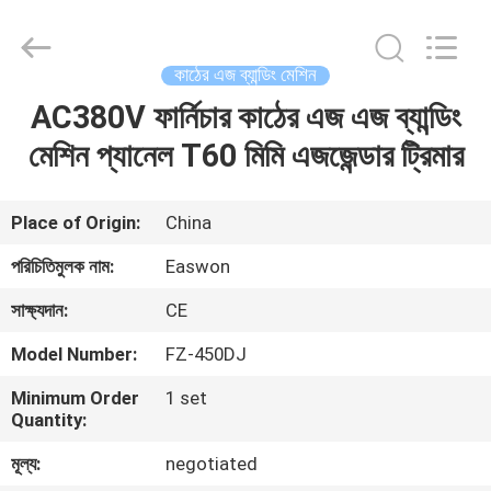
Ruixiang
Import
&
Export
Co.,
কাঠের এজ ব্যান্ডিং মেশিন
Ltd..
All
AC380V ফার্নিচার কাঠের এজ এজ ব্যান্ডিং
বাড়ি
Rights
Reserved.
মেশিন প্যানেল T60 মিমি এজজেন্ডার ট্রিমার
পণ্য
Place of Origin:
China
আমাদের
পরিচিতিমুলক নাম:
Easwon
সম্পর্কে
সাক্ষ্যদান:
CE
Model Number:
FZ-450DJ
কারখানা
Minimum Order
1 set
ভ্রমণ
Quantity:
মূল্য:
negotiated
মান