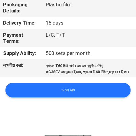
Packaging
Plastic film
নিয়ন্ত্রণ
Details:
Delivery Time:
15 days
যোগাযোগ
Payment
L/C, T/T
করুন
Terms:
Supply Ability:
500 sets per month
খবর
লক্ষণীয় করা:
,
প্যানেল T60 মিমি কাঠের এজ এজ ব্যান্ডিং মেশিন
,
AC380V এজব্যান্ডার ট্রিমার
প্যানেল টি 60 মিমি প্রান্তবাহক ট্রিমার
উদ্ধৃতির
জন্য
ভালো দাম
আবেদন
সাইট
ম্যাপ