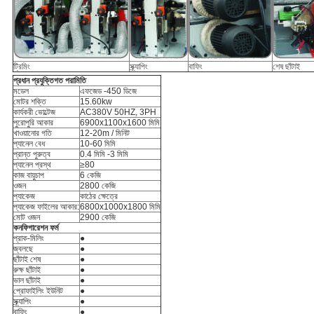
ট্রিমিং
স্ক্র্যাপিং
বাফিং
শেষ ছাঁটাই
প্রধান প্রযুক্তিগত পরামিতি
মডেল
এফজেড -450 ডিজে
মোটর শক্তি
15.60kw
কার্যকরী ভোল্টেজ
AC380V 50HZ, 3PH
পুরোপুরি আকার
6900x1100x1600 মিমি
খাওয়ানোর গতি
12-20m / মিনিট
প্যানেল বেধ
10-60 মিমি
প্রান্ত পুরুত্ব
0.4 মিমি -3 মিমি
প্যানেল প্রস্থ
≥80
কাজ বায়ুচাপ
6 কেজি
ওজন
2800 কেজি
প্যাকেজ
কাঠের ক্ষেত্রে
প্যাকেজ ফাইলের আকার:
6800x1000x1800 মিমি
মোট ওজন
2900 কেজি
কনফিগারেশন ফর্ম
প্রাক-মিলিং
●
জ্বলছে
●
ছাঁটাই শেষ
●
রুক্ষ ছাঁটাই
●
ভাল ছাঁটাই
●
প্রোফাইলিং ইউনিট
●
স্ক্র্যাপিং
●
বাফিং
●