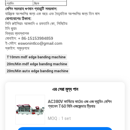
গ্রোভিং
.চ্ছিক
মেশিন সরবরাহ গুণমান গ্যারান্টি সময়কাল:
যান্ত্রিক অংশগুলির জন্য এক বছর এবং বৈদ্যুতিক অংশগুলির জন্য তিন মাস
যোগাযোগের ঠিকানা:
লিনি রুইসিয়াং আমদানি ও রফতানি কো, লিমিটেড
টনি ঝুয়াং
বিক্রয় ব্যবস্থাপক
মোবাইল: + 86-15153984859
ই-মেইল: eswonintlco@gmail.com
স্কাইপ: সমুদ্রপথে
T10mm mdf edge banding machine
20m/Min mdf edge banding machine
20m/Min auto edge banding machine
এর সেরা মূল্য পান
AC380V ফার্নিচার কাঠের এজ এজ ব্যান্ডিং মেশিন
প্যানেল T60 মিমি এজজেন্ডার ট্রিমার
MOQ：
1 set