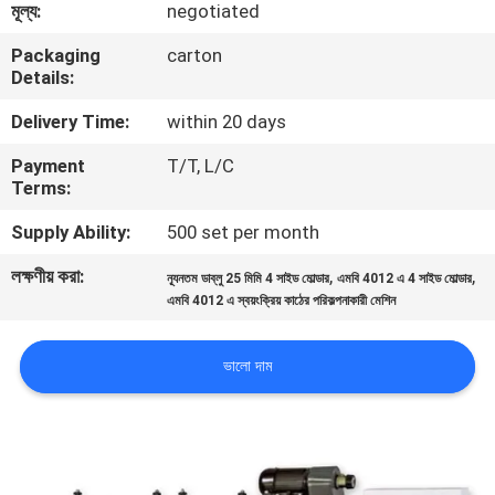
মূল্য:
negotiated
নিয়ন্ত্রণ
Packaging
carton
Details:
যোগাযোগ
Delivery Time:
within 20 days
করুন
Payment
T/T, L/C
Terms:
খবর
Supply Ability:
500 set per month
উদ্ধৃতির
লক্ষণীয় করা:
,
,
ন্যূনতম ডাব্লু 25 মিমি 4 সাইড মোল্ডার
এমবি 4012 এ 4 সাইড মোল্ডার
এমবি 4012 এ স্বয়ংক্রিয় কাঠের পরিকল্পনাকারী মেশিন
জন্য
আবেদন
ভালো দাম
সাইট
ম্যাপ