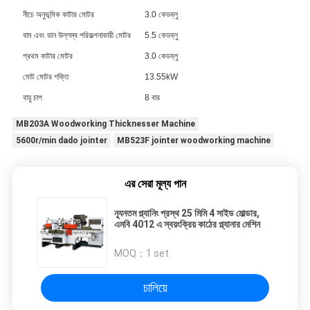
নীচে অনুভূমিক কাটার মোটর
3.0 কেডব্লু
বাম এবং ডান উল্লম্ব পরিকল্পনাকারী মোটর
5.5 কেডব্লু
প্রথম কাটার মোটর
3.0 কেডব্লু
মোট মোটর শক্তি
13.55kW
বায়ু চাপ
8 বার
MB203A Woodworking Thicknesser Machine
5600r/min dado jointer
MB523F jointer woodworking machine
এর সেরা মূল্য পান
ন্যূনতম প্ল্যানিং প্রস্থ 25 মিমি 4 সাইড মোল্ডার,
এমবি 4012 এ স্বয়ংক্রিয় কাঠের প্ল্যানার মেশিন
MOQ：
1 set
চালিয়ে