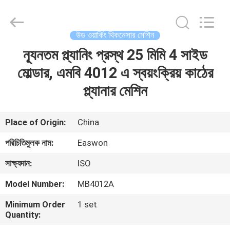
Ruixiang
Import
&
Export
Co.,
উড ওয়ার্কিং থিকনেসার মেশিন
Ltd..
All
ন্যূনতম প্ল্যানিং প্রস্থ 25 মিমি 4 সাইড
বাড়ি
Rights
Reserved.
মোল্ডার, এমবি 4012 এ স্বয়ংক্রিয় কাঠের
পণ্য
প্ল্যানার মেশিন
আমাদের
Place of Origin:
China
সম্পর্কে
পরিচিতিমুলক নাম:
Easwon
সাক্ষ্যদান:
ISO
কারখানা
Model Number:
MB4012A
ভ্রমণ
Minimum Order
1 set
Quantity:
মান