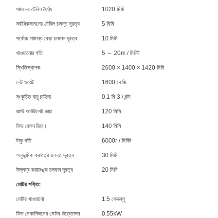
সামনের টেবিল দৈর্ঘ্য
1020 মিমি
সর্বাধিকসামনের টেবিল চলন্ত দূরত্ব
5 মিমি
সর্বোচ্চ.সামান্য বেড়া চলমান দূরত্ব
10 মিমি
খাওয়ানোর গতি
5 ～ 20m / মিনিট
স্থিতিস্থাপক
2600 × 1400 × 1420 মিমি
নেট.ওয়েট
1600 কেজি
সংকুচিত বায়ু চাহিদা
0.1 মি 3 / ঘন্টা
ডাস্ট আউটলেট ডায়া
120 মিমি
ফিড বেলন ডিয়া।
140 মিমি
টাকু গতি
6000r / মিনিট
অনুভূমিক করাত্রে চলন্ত দূরত্ব
30 মিমি
উল্লম্ব করাতঙ্ক চলমান দূরত্ব
20 মিমি
মোটর শক্তি:
মোটর খাওয়ানো
1.5 কেডব্লু
ফিড মেকানিজমের মোটর উত্তোলন
0.55kW