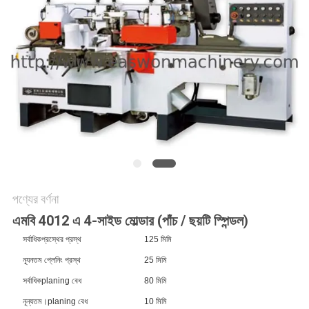
PRIVACY
POLICY
পণ্যের বর্ণনা
এমবি 4012 এ 4-সাইড মোল্ডার (পাঁচ / ছয়টি স্পিন্ডল)
সর্বাধিকপ্রস্থের প্রস্থ
125 মিমি
ন্যূনতম প্লেনিং প্রস্থ
25 মিমি
সর্বাধিকplaning বেধ
80 মিমি
নূন্যতম।planing বেধ
10 মিমি