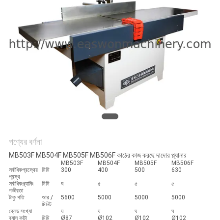
PRIVACY
POLICY
পণ্যের বর্ণনা
MB503F MB504F MB505F MB506F কাঠের কাজ করছে দাদোর প্ল্যানার
MB503F
MB504F
MB505F
MB506F
সর্বাধিকপ্রস্থের
মিমি
300
400
500
630
প্রস্থ
সর্বাধিকপ্ল্যানিং
মিমি
ঘ
৫
৫
৫
গভীরতা
টাকু গতি
আর /
5600
5000
5000
5000
মিনিট
ব্লেড সংখ্যা
ঘ
ঘ
ঘ
ঘ
ব্যাস কাটা
মিমি
Ø87
Ø102
Ø102
Ø102