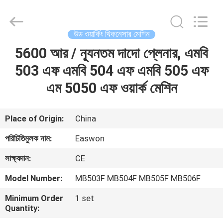
Ruixiang
Import
&
Export
Co.,
উড ওয়ার্কিং থিকনেসার মেশিন
Ltd..
All
5600 আর / ন্যূনতম দাদো প্লেনার, এমবি
বাড়ি
Rights
Reserved.
503 এফ এমবি 504 এফ এমবি 505 এফ
পণ্য
এম 5050 এফ ওয়ার্ক মেশিন
আমাদের
Place of Origin:
China
সম্পর্কে
পরিচিতিমুলক নাম:
Easwon
সাক্ষ্যদান:
CE
কারখানা
Model Number:
MB503F MB504F MB505F MB506F
ভ্রমণ
Minimum Order
1 set
Quantity:
মান