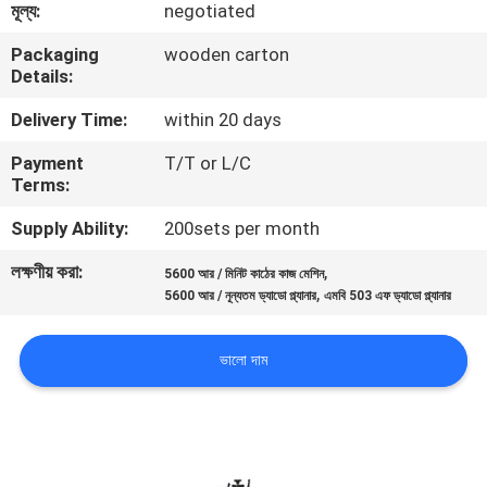
মূল্য:
negotiated
নিয়ন্ত্রণ
Packaging
wooden carton
Details:
যোগাযোগ
Delivery Time:
within 20 days
করুন
Payment
T/T or L/C
Terms:
খবর
Supply Ability:
200sets per month
উদ্ধৃতির
লক্ষণীয় করা:
,
5600 আর / মিনিট কাঠের কাজ মেশিন
,
5600 আর / নূন্যতম ড্যাডো প্ল্যানার
এমবি 503 এফ ড্যাডো প্ল্যানার
জন্য
আবেদন
ভালো দাম
সাইট
ম্যাপ